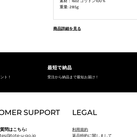
素材：16oz コットン100％
重量: 285g
商品詳細を見る
最短で納品
リント！
受注から納品まで最短お届け！
OMER SUPPORT
LEGAL
質問はこちら:
利用規約
tes@tote-u-go.jp
返品特約に関しまして