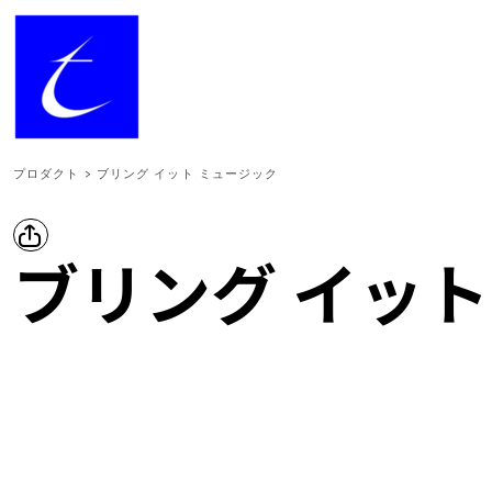
{CC} - {CN}
ログイン
新規会員登録
カート：0点
CURRENCY:
プロダクト
>
ブリング イット ミュージック
ブリング イット