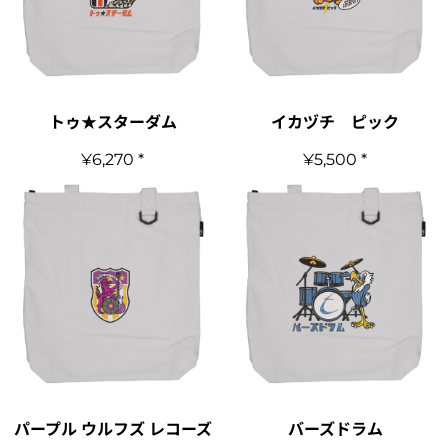
トゥ★スターダム
イカヅチ ピック
¥6,270
*
¥5,500
*
パープル ウルフズ レコーズ
バーズドラム